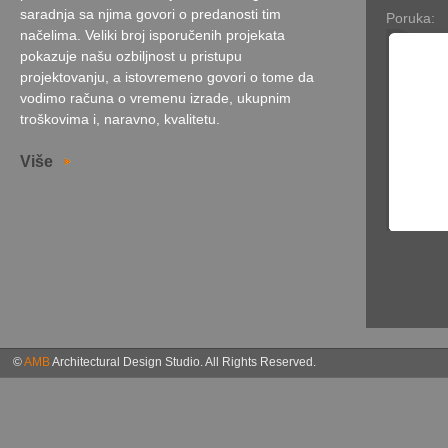
saradnja sa njima govori o predanosti tim
Poruka:
načelima. Veliki broj isporučenih projekata
pokazuje našu ozbiljnost u pristupu
projektovanju, a istovremeno govori o tome da
vodimo računa o vremenu izrade, ukupnim
troškovima i, naravno, kvalitetu.
Više
©
AMB
Architectural Design Studio. All Rights Reserved.