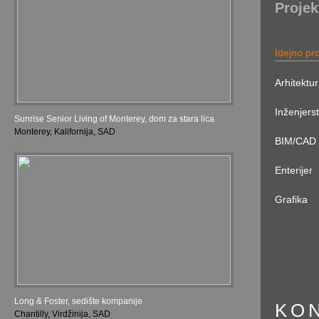
Projek
Idejno pr
Arhitektu
Inženjers
Sunrise Senior Living of Monterey, dom za stara lica
Monterey, Kalifornija, SAD
BIM/CAD 
Enterijer
Grafika
Long & Foster, sedište kompanije
KO
Chantilly, Virdžinija, SAD