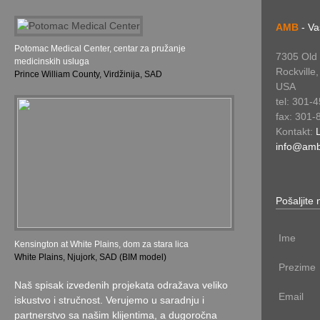
AMB
- Va
Potomac Medical Center, centar za pružanje
7305 Old 
medicinskih usluga
Rockville
Prince William County, Virdžinija, SAD
USA
tel: 301-
fax: 301-
Kontakt:
info@am
Pošaljite
Ime
Kensington at White Plains, dom za stara lica
White Plains, Njujork, SAD (BIM model)
Prezime
Naš spisak izvedenih projekata odražava veliko
Email
iskustvo i stručnost. Verujemo u saradnju i
partnerstvo sa našim klijentima, a dugoročna