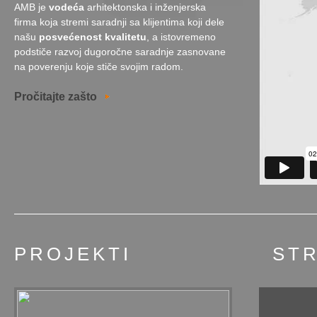
AMB je
vodeća
arhitektonska i inženjerska
firma koja stremi saradnji sa klijentima koji dele
našu
posvećenost kvalitetu
, a istovremeno
podstiče razvoj dugoročne saradnje zasnovane
na poverenju koje stiče svojim radom.
Pročitajte zašto
PROJEKTI
ST