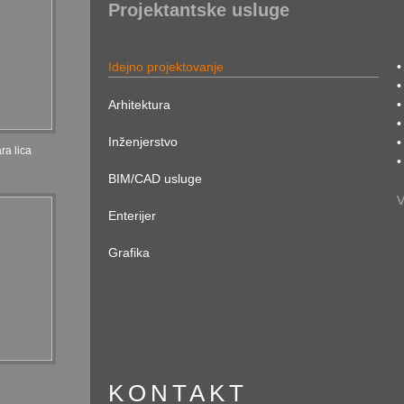
Projektantske usluge
Idejno projektovanje
•
•
Arhitektura
•
•
Inženjerstvo
•
ra lica
•
BIM/CAD usluge
V
Enterijer
Grafika
KONTAKT