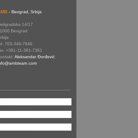
AMB
- Beograd, Srbija
eligradska 14/17
1000 Beograd
rbija
el: 703-348-7846
ax: +381-11-361-7361
ontakt:
Aleksandar Đorđević
nfo@ambteam.com