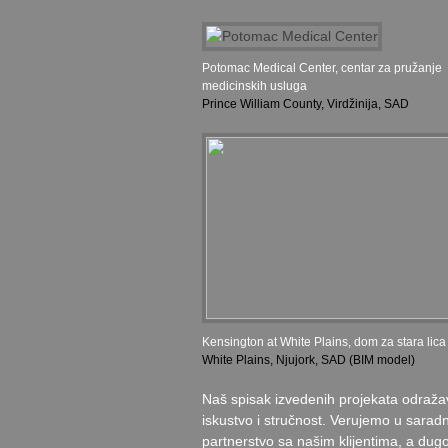
Potomac Medical Center, centar za pružanje
medicinskih usluga
Prince William County, Virdžinija, SAD
Kensington at White Plains, dom za stara lica
White Plains, Njujork, SAD (BIM model)
Naš spisak izvedenih projekata odraža
iskustvo i stručnost. Verujemo u saradn
partnerstvo sa našim klijentima, a dug