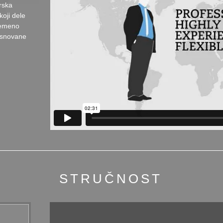
erska
koji dele
remeno
asnovane
STRUČNOST