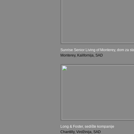
Sunrise Senior Living of Monterey, dom za sta
Monterey, Kalifornija, SAD
Long & Foster, sedište kompanije
Chantilly, Virdžinija, SAD