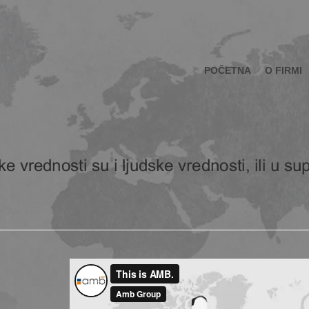
POČETNA
O FIRMI