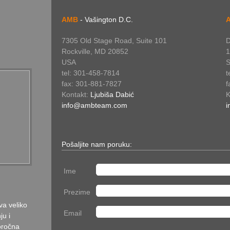
AMB
- Vašington D.C.
7305 Old Stage Road, Suite 101
D
Rockville, MD 20852
1
USA
S
tel: 301-458-7814
t
fax: 301-881-7827
f
Kontakt:
Ljubiša Dabić
K
info@ambteam.com
i
Pošaljite nam poruku:
Ime
Prezime
va veliko
Email
ju i
oročna