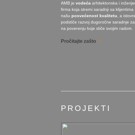
AMB je
vodeća
arhitektonska i inženj
firma koja stremi saradnji sa klijentima 
našu
posvećenost kvalitetu
, a istov
podstiče razvoj dugoročne saradnje z
na poverenju koje stiče svojim radom.
Pročitajte zašto
PROJEKTI