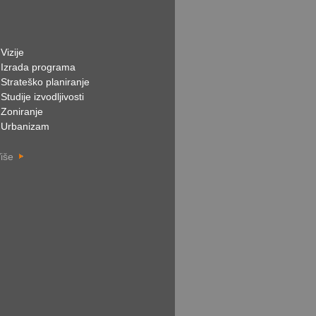
 Vizije
 Izrada programa
 Strateško planiranje
 Studije izvodljivosti
 Zoniranje
 Urbanizam
iše