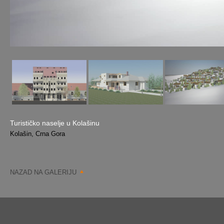
Turističko naselje u Kolašinu
Kolašin, Crna Gora
NAZAD NA GALERIJU