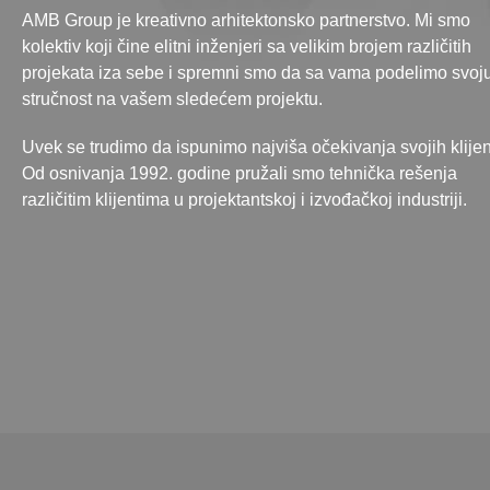
AMB Group je kreativno arhitektonsko partnerstvo. Mi smo
kolektiv koji čine elitni inženjeri sa velikim brojem različitih
projekata iza sebe i spremni smo da sa vama podelimo svoj
stručnost na vašem sledećem projektu.
Uvek se trudimo da ispunimo najviša očekivanja svojih klijen
Od osnivanja 1992. godine pružali smo tehnička rešenja
različitim klijentima u projektantskoj i izvođačkoj industriji.