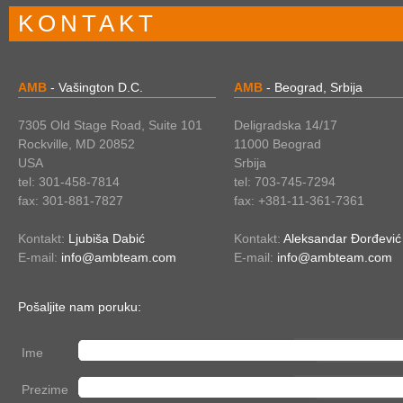
KONTAKT
AMB
- Vašington D.C.
AMB
- Beograd, Srbija
7305 Old Stage Road, Suite 101
Deligradska 14/17
Rockville, MD 20852
11000 Beograd
USA
Srbija
tel: 301-458-7814
tel: 703-745-7294
fax: 301-881-7827
fax: +381-11-361-7361
Kontakt:
Ljubiša Dabić
Kontakt:
Aleksandar Đorđević
E-mail:
info@ambteam.com
E-mail:
info@ambteam.com
Pošaljite nam poruku:
Ime
Prezime